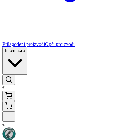
Prilagođeni proizvodi
Opći proizvodi
Informacije
€
€