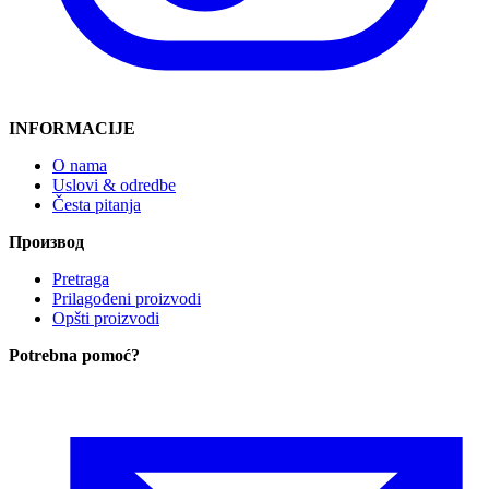
INFORMACIJE
O nama
Uslovi & odredbe
Česta pitanja
Производ
Pretraga
Prilagođeni proizvodi
Opšti proizvodi
Potrebna pomoć
?