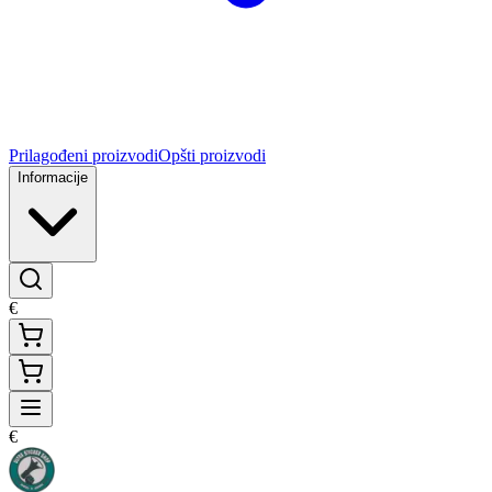
Prilagođeni proizvodi
Opšti proizvodi
Informacije
€
€