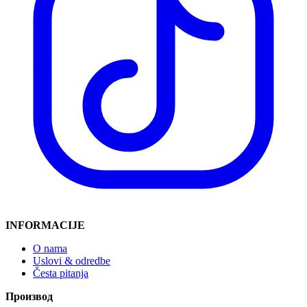
INFORMACIJE
O nama
Uslovi & odredbe
Česta pitanja
Производ