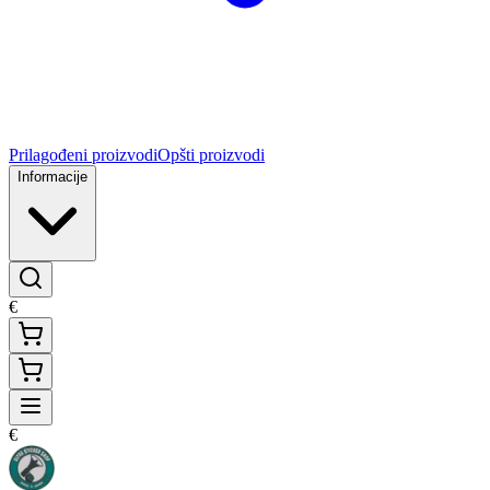
Prilagođeni proizvodi
Opšti proizvodi
Informacije
€
€