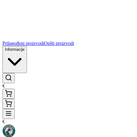
Prilagođeni proizvodi
Opšti proizvodi
Informacije
€
€