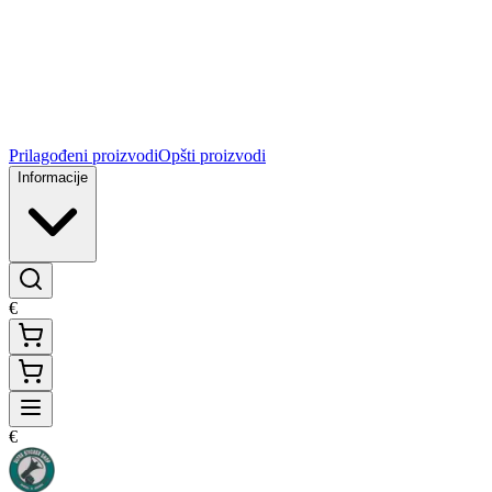
Prilagođeni proizvodi
Opšti proizvodi
Informacije
€
€