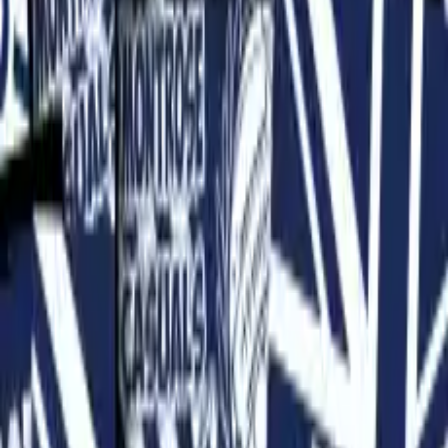
Prilagođeni proizvodi
Opšti proizvodi
Informacije
€
€